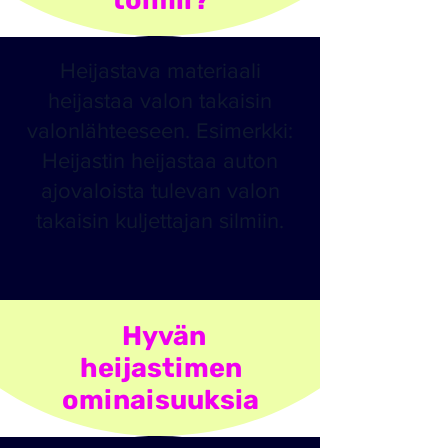
toimii?
Heijastava materiaali
heijastaa valon takaisin
valonlähteeseen. Esimerkki:
Heijastin heijastaa auton
ajovaloista tulevan valon
takaisin kuljettajan silmiin.
Hyvän
heijastimen
ominaisuuksia