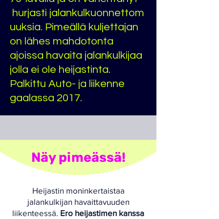
hurjasti
jalankulkuonnettom
uuksia. Pimeällä kuljettajan
on lähes mahdotonta
ajoissa havaita jalankulkijaa
jolla ei ole heijastinta.
Palkittu Auto- ja liikenne
gaalassa 2017.
Näy pimeässä!
Heijastin moninkertaistaa
jalankulkijan havaittavuuden
liikenteessä.
Ero heijastimen kanssa