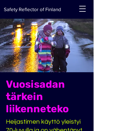
Safety Reflector of Finland
Vuosisadan
tärkein
liikenneteko
Heijastimen käyttö yleistyi
70-luvulla ja on vähentänyt