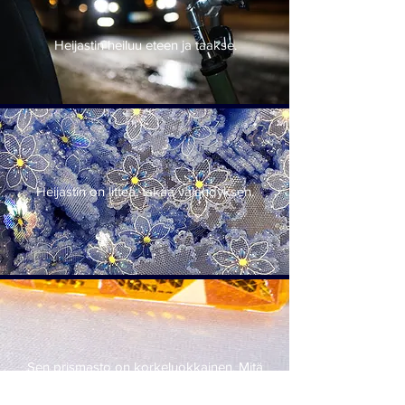
Heijastin heiluu eteen ja taakse.
Heijastin on litteä, takaa välähdyksen.
Sen prismasto on korkeluokkainen. Mitä
kovempi, terävämpi prismasto, sen parempi
heijastus.