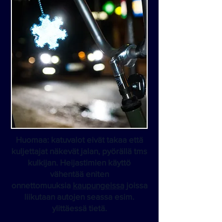
Huomaa: katuvalot eivät takaa että
kuljettajat näkevät jalan, pyörällä tms
kulkijan. Heijastimien käyttö
vähentää eniten
onnettomuuksia
kaupungeissa
joissa
liikutaan autojen seassa esim.
ylittäessä tietä.