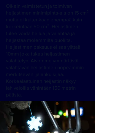
Oikein valmistetun ja toimivan
heijastimen minimipinta-ala on 15 cm²
mutta ei kuitenkaan enempää kuin
korkeintaan 50 cm². Heijastimen
tulee voida heilua ja välähtää ja
heijastaa molemmilta puolilta.
Heijastimen paksuus ei saa ylittää
10mm joka takaa heijastimen
välähtelyn. Aivomme ymmärtävät
välähtävän heijastimen nopeammin
merkitsevän jalankulkijaa.
Korkealaatuinen heijastin näkyy
lähivaloilla vähintään 150 metrin
päästä.