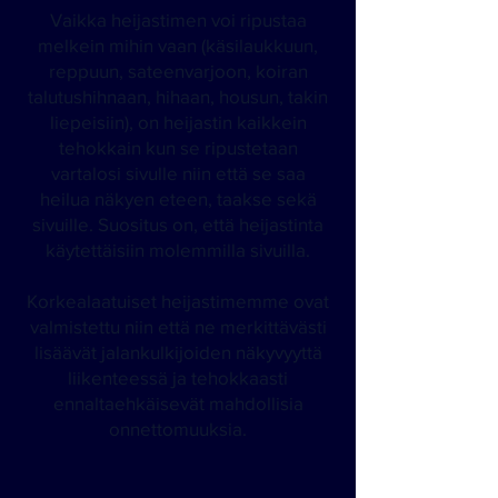
Vaikka heijastimen voi ripustaa
melkein mihin vaan (käsilaukkuun,
reppuun, sateenvarjoon, koiran
talutushihnaan, hihaan, housun, takin
liepeisiin), on heijastin kaikkein
tehokkain kun se ripustetaan
vartalosi sivulle niin että se saa
heilua näkyen eteen, taakse sekä
sivuille. Suositus on, että heijastinta
käytettäisiin molemmilla sivuilla.
Korkealaatuiset heijastimemme ovat
valmistettu niin että ne merkittävästi
lisäävät jalankulkijoiden näkyvyyttä
liikenteessä ja tehokkaasti
ennaltaehkäisevät mahdollisia
onnettomuuksia.